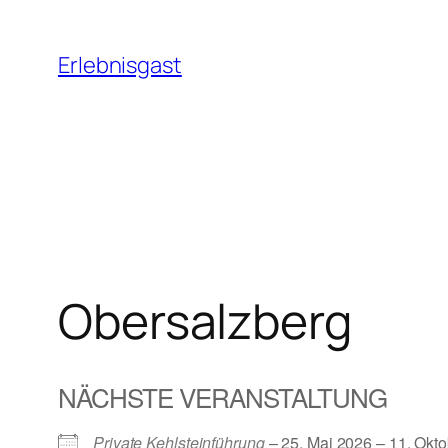
Zum
Inhalt
Erlebnisgast
springen
Obersalzberg
NÄCHSTE VERANSTALTUNG
Private Kehlsteinführung
– 25. Mai 2026 – 11. Okto