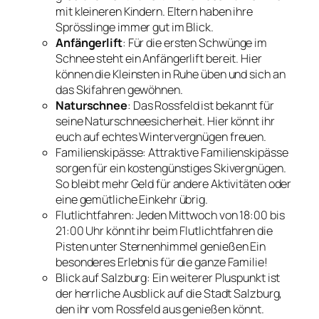
mit kleineren Kindern. Eltern haben ihre
Sprösslinge immer gut im Blick.
Anfängerlift
: Für die ersten Schwünge im
Schnee steht ein Anfängerlift bereit. Hier
können die Kleinsten in Ruhe üben und sich an
das Skifahren gewöhnen.
Naturschnee
: Das Rossfeld ist bekannt für
seine Naturschneesicherheit. Hier könnt ihr
euch auf echtes Wintervergnügen freuen.
Familienskipässe: Attraktive Familienskipässe
sorgen für ein kostengünstiges Skivergnügen.
So bleibt mehr Geld für andere Aktivitäten oder
eine gemütliche Einkehr übrig.
Flutlichtfahren: Jeden Mittwoch von 18:00 bis
21:00 Uhr könnt ihr beim Flutlichtfahren die
Pisten unter Sternenhimmel genießen Ein
besonderes Erlebnis für die ganze Familie!
Blick auf Salzburg: Ein weiterer Pluspunkt ist
der herrliche Ausblick auf die Stadt Salzburg,
den ihr vom Rossfeld aus genießen könnt.